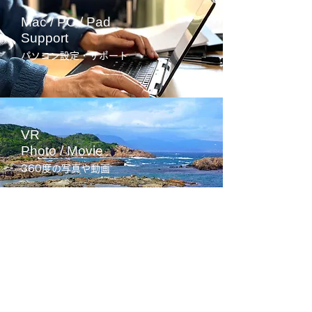
Mac / PC / Pad
Support
パソコン設定・サポート
VR
Photo / Movie
360度の写真や動画
Used
Mac
中古Macの販売・買取