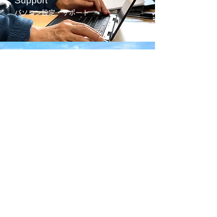
Support
パソコン設定・サポート
VR
Photo / Movie
360度の写真や動画
Used
Mac
中古Macの販売・買取