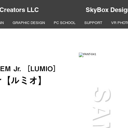
 Creators LLC
SkyBox Desig
GN
GRAPHIC DESIGN
PC SCHOOL
SUPPORT
VR PHOT
EM Jr. ［LUMIO］
r【ルミオ】