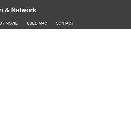
n & Network
O / MOVIE
USED MAC
CONTACT