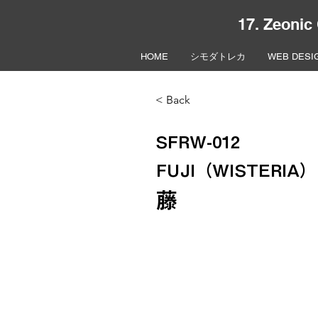
17. Zeonic
HOME
シモダトレカ
WEB DESI
< Back
SFRW-012
FUJI（WISTERIA）
藤