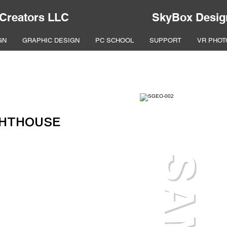
 Creators LLC
SkyBox Desig
GN
GRAPHIC DESIGN
PC SCHOOL
SUPPORT
VR PHOT
GHTHOUSE