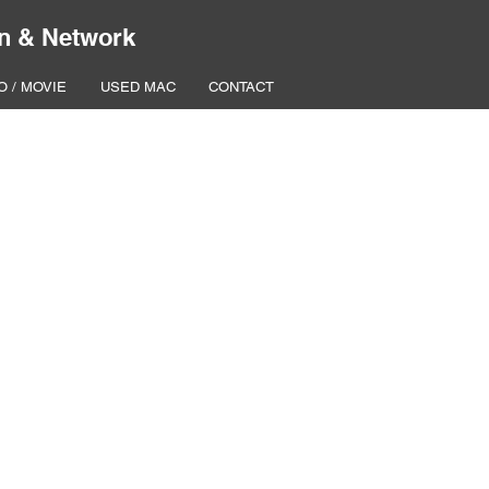
n & Network
O / MOVIE
USED MAC
CONTACT