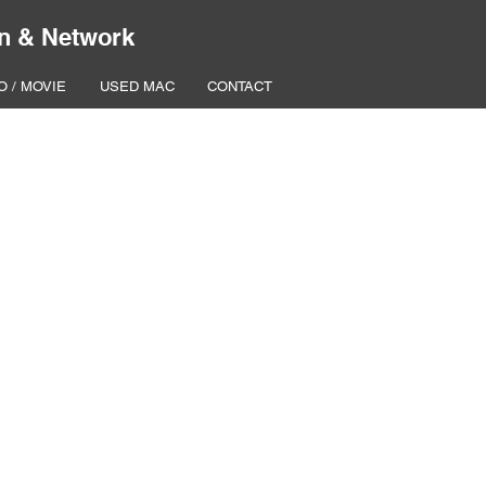
n & Network
O / MOVIE
USED MAC
CONTACT