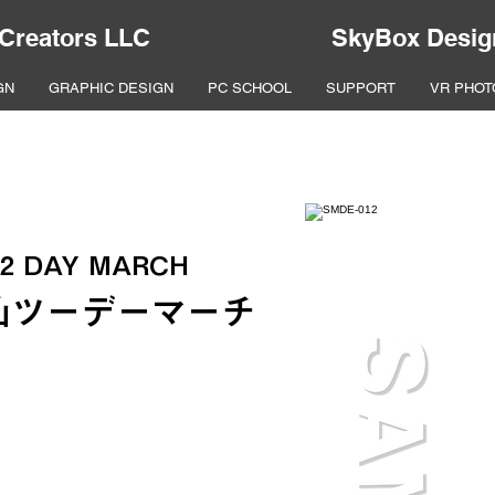
 Creators LLC
SkyBox Desig
GN
GRAPHIC DESIGN
PC SCHOOL
SUPPORT
VR PHOT
 2 DAY MARCH
水仙ツーデーマーチ