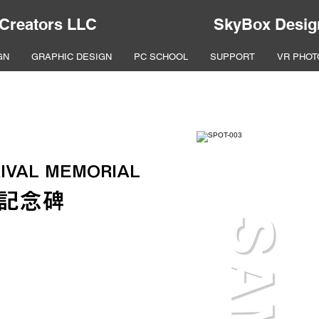
 Creators LLC
SkyBox Desig
GN
GRAPHIC DESIGN
PC SCHOOL
SUPPORT
VR PHOT
IVAL MEMORIAL
記念碑