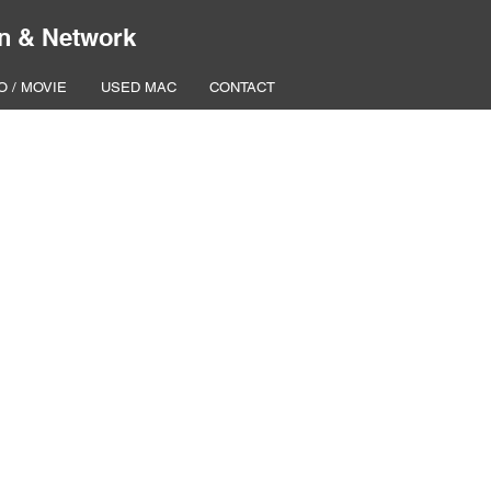
n & Network
O / MOVIE
USED MAC
CONTACT